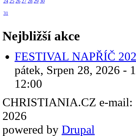
24
25
26
27
28
29
30
31
Nejbližší akce
FESTIVAL NAPŘÍČ 20
pátek, Srpen 28, 2026 - 
12:00
CHRISTIANIA.CZ e-mail: ch
2026
powered by
Drupal