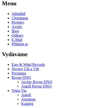
Menu
Aktuálně
Christiania
Projekty
Archiv
Blog
Odkazy
E-Mail
Přihlásit se
Vydáváme
Ears & Wind Records
Noviny Uši a Vítr
Proximus
Revue DNO
Archiv Revue DNO
Autoři Revue DNO
Vetus Via
Autoři
Agentura
Katalog