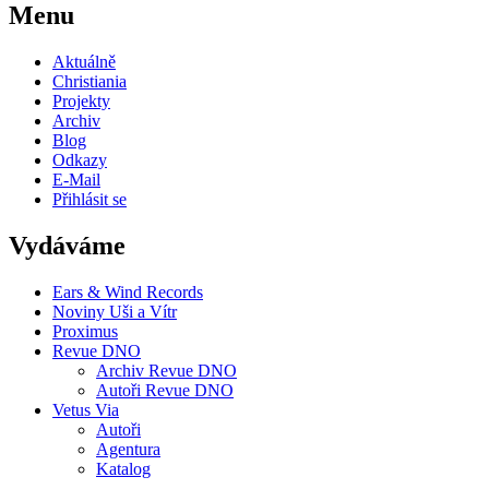
Menu
Aktuálně
Christiania
Projekty
Archiv
Blog
Odkazy
E-Mail
Přihlásit se
Vydáváme
Ears & Wind Records
Noviny Uši a Vítr
Proximus
Revue DNO
Archiv Revue DNO
Autoři Revue DNO
Vetus Via
Autoři
Agentura
Katalog