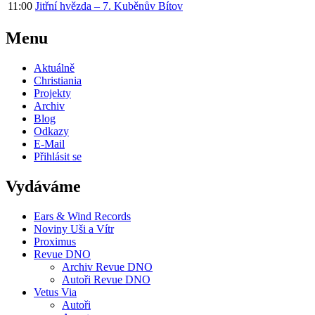
11:00
Jitřní hvězda – 7. Kuběnův Bítov
Menu
Aktuálně
Christiania
Projekty
Archiv
Blog
Odkazy
E-Mail
Přihlásit se
Vydáváme
Ears & Wind Records
Noviny Uši a Vítr
Proximus
Revue DNO
Archiv Revue DNO
Autoři Revue DNO
Vetus Via
Autoři