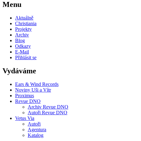
Menu
Aktuálně
Christiania
Projekty
Archiv
Blog
Odkazy
E-Mail
Přihlásit se
Vydáváme
Ears & Wind Records
Noviny Uši a Vítr
Proximus
Revue DNO
Archiv Revue DNO
Autoři Revue DNO
Vetus Via
Autoři
Agentura
Katalog