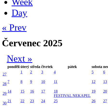
Week
Day
« Prev
Červenec 2025
Next »
pondělí
úterý
středa
čtvrtek
pátek
sobota
ne
1
2
3
4
5
6
27
7
8
9
10
11
12
13
28
14
15
16
17
18
19
20
29
FESTIVAL NEKAPEL
21
22
23
24
25
26
27
30