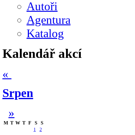
Autoři
Agentura
Katalog
Kalendář akcí
«
Srpen
»
M
T
W
T
F
S
S
1
2