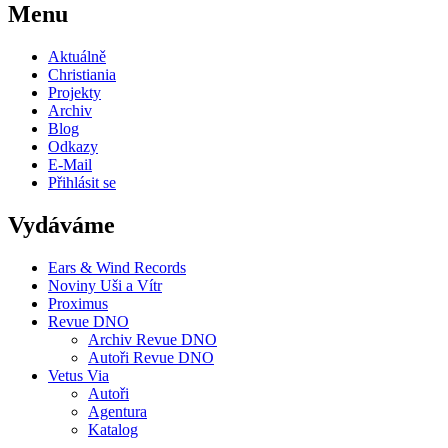
Menu
Aktuálně
Christiania
Projekty
Archiv
Blog
Odkazy
E-Mail
Přihlásit se
Vydáváme
Ears & Wind Records
Noviny Uši a Vítr
Proximus
Revue DNO
Archiv Revue DNO
Autoři Revue DNO
Vetus Via
Autoři
Agentura
Katalog