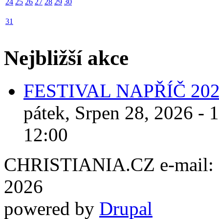
24
25
26
27
28
29
30
31
Nejbližší akce
FESTIVAL NAPŘÍČ 20
pátek, Srpen 28, 2026 - 
12:00
CHRISTIANIA.CZ e-mail: ch
2026
powered by
Drupal