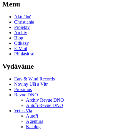
Menu
Aktuálně
Christiania
Projekty
Archiv
Blog
Odkazy
E-Mail
Přihlásit se
Vydáváme
Ears & Wind Records
Noviny Uši a Vítr
Proximus
Revue DNO
Archiv Revue DNO
Autoři Revue DNO
Vetus Via
Autoři
Agentura
Katalog