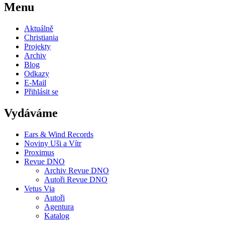
Menu
Aktuálně
Christiania
Projekty
Archiv
Blog
Odkazy
E-Mail
Přihlásit se
Vydáváme
Ears & Wind Records
Noviny Uši a Vítr
Proximus
Revue DNO
Archiv Revue DNO
Autoři Revue DNO
Vetus Via
Autoři
Agentura
Katalog