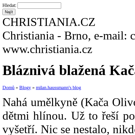
Hledat:
CHRISTIANIA.CZ
Christiania - Brno, e-mail: 
www.christiania.cz
Bláznivá blažená Kač
Domů
»
Blogy
»
milan.haussmann's blog
Nahá umělkyně (Kača Olivo
dětmi hlínou. Už to řeší po
vyšetří. Nic se nestalo, ni