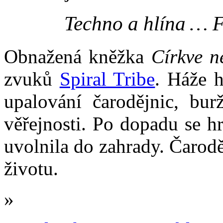
Techno a hlína … F
Obnažená kněžka
Církve n
zvuků
Spiral Tribe
. Háže 
upalování čarodějnic, bu
věřejnosti. Po dopadu se h
uvolnila do zahrady. Čarod
životu.
»