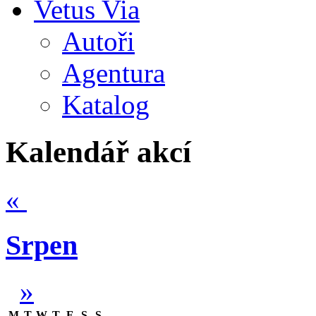
Vetus Via
Autoři
Agentura
Katalog
Kalendář akcí
«
Srpen
»
M
T
W
T
F
S
S